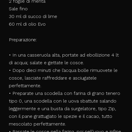
2 foglie di menta
Sale fino
30 ml di succo di lime
60 ml di olio Evo
Preparazione:
• In una casseruola alta, portate ad ebollizione 4 lt
di acqua; salate e gettate le cosce.
• Dopo dieci minuti che l’acqua bolle rimuovete le
cosce, lasciate raffreddare e asciugatele
perfettamente.
• Preparate una scodella con farina di grano tenero
tipo 0, una scodella con le uova sbattute salando
leggermente e una busta da surgelatore, tipo Zip,
con il pane grattugiato le spezie e il cacao, tutto
mescolato perfettamente.
• Passate le cosce nella farina, poi nell’uovo e infine