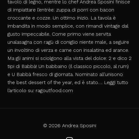
tavolo di legno, mentre lo
chef Andrea Sposini
finisce
di impiattare l’entrèe:
zuppa di porri con bacon
croccante e cozze
. Un ottimo inizio. La tavola è
imbandita in modo semplice, con rimandi vintage dal
gusto impeccabile. Come primo viene servita
una
lasagna con ragù di coniglio
niente male, a seguire
un
involtino di verza e carne
con insalatina ed arance.
Ma gli animi si sciolgono alla vista del dolce: 2 e dico 2
tipi di Babbà! Un
babbaino
(il classico piccolo, al rum)
e
U Babbà
fresco di giornata. Nominato all’unisono
the best dessert of the year, ed è stato…. Leggi tutto
l’articolo su:
ragoutfood.com
© 2026 Andrea Sposini