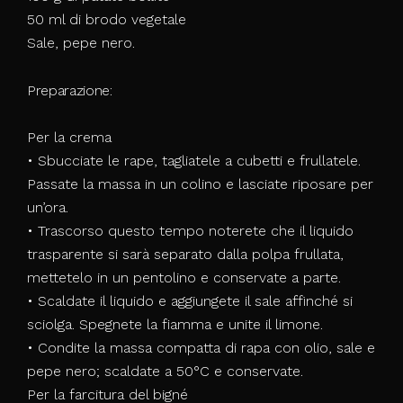
50 ml di brodo vegetale
Sale, pepe nero.
Preparazione:
Per la crema
• Sbucciate le rape, tagliatele a cubetti e frullatele.
Passate la massa in un colino e lasciate riposare per
un’ora.
• Trascorso questo tempo noterete che il liquido
trasparente si sarà separato dalla polpa frullata,
mettetelo in un pentolino e conservate a parte.
• Scaldate il liquido e aggiungete il sale affinché si
sciolga. Spegnete la fiamma e unite il limone.
• Condite la massa compatta di rapa con olio, sale e
pepe nero; scaldate a 50°C e conservate.
Per la farcitura del bigné