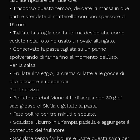
lasciate riposare per due ore.
• Trascorso questo tempo, dividete la massa in due
parti e stendete al matterello con uno spessore di
1.5 mm.
• Tagliate la sfoglia con la forma desiderata; come
vedete nella foto ho usato un ovale allungato.
• Conservate la pasta tagliata su un panno
spolverando di farina fino al momento dell’uso.
Per la salsa
• Frullate il taleggio, la crema di latte e le gocce di
olio piccante e i peperoni.
Per il servizio
• Portate ad ebollizione 4 lt di acqua con 30 g di
sale grosso di Sicilia e gettate la pasta.
• Fate bollire per tre minuti e scolate.
• Scaldate il burro in un’ampia padella e aggiungete il
contenuto del frullatore.
• Scaldate senza far bollire e usate questa salsa per