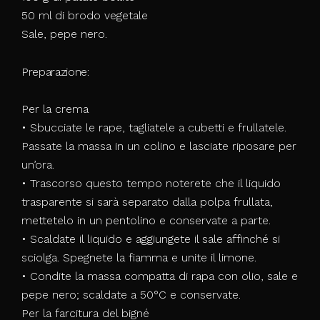
50 ml di brodo vegetale
Sale, pepe nero.
Preparazione:
Per la crema
• Sbucciate le rape, tagliatele a cubetti e frullatele.
Passate la massa in un colino e lasciate riposare per
un’ora.
• Trascorso questo tempo noterete che il liquido
trasparente si sarà separato dalla polpa frullata,
mettetelo in un pentolino e conservate a parte.
• Scaldate il liquido e aggiungete il sale affinché si
sciolga. Spegnete la fiamma e unite il limone.
• Condite la massa compatta di rapa con olio, sale e
pepe nero; scaldate a 50°C e conservate.
Per la farcitura del bigné