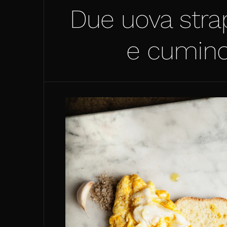
Due uova stra
e cumino,