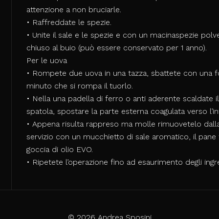
attenzione a non bruciarle.
• Raffreddate le spezie.
• Unite il sale e le spezie e con un macinaspezie polv
chiuso al buio (può essere conservato per 1 anno).
Per le uova
• Rompete due uova in una tazza, sbattete con una f
minuto che si rompa il tuorlo.
• Nella una padella di ferro o anti aderente scaldate i
spatola, spostare la parte esterna coagulata verso l’in
• Appena risulta rappreso ma molle rimuovetelo dalla 
servizio con un mucchietto di sale aromatico, il pane
goccia di olio EVO.
• Ripetete l’operazione fino ad esaurimento degli ingre
© 2026 Andrea Sposini