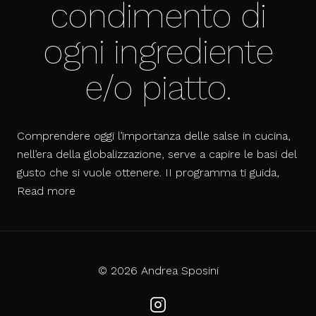
condimento di
ogni ingrediente
e/o piatto.
Comprendere oggi l’importanza delle salse in cucina,
nell’era della globalizzazione, serve a capire le basi del
gusto che si vuole ottenere. II programma ti guida,
Le
Read more
salse,
condimento
di
ogni
© 2026 Andrea Sposini
ingrediente
e/o