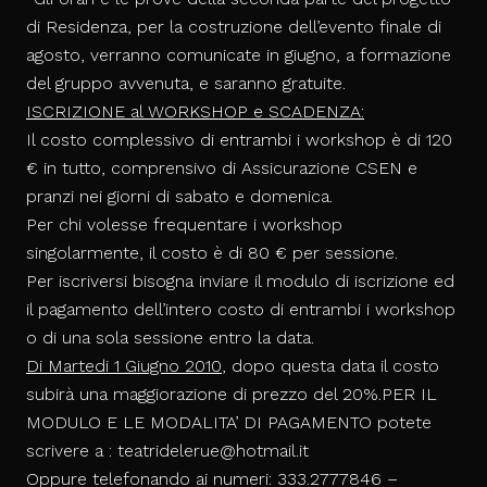
di Residenza, per la costruzione dell’evento finale di
agosto, verranno comunicate in giugno, a formazione
del gruppo avvenuta, e saranno gratuite.
ISCRIZIONE al WORK
SHOP e SCADENZA
:
Il costo complessivo di entrambi i work
shop è di 120
€ in tutto, comprensivo di Assicurazione CSEN e
pranzi nei giorni di sabato e domenica.
Per chi volesse frequentare i workshop
singolarmente, il costo è di 80 € per sessione.
Per iscriversi bisogna inviare il modulo di iscrizione ed
il pagamento dell’intero costo di entrambi i workshop
o di una sola sessione entro la data.
D
i Martedi 1 Giugno 2010
,
dopo questa data il costo
subirà una maggiorazione di prezzo del 20%.
PER IL
MODULO E LE MODALITA’ DI PAGAMENTO potete
scrivere a :
teatridelerue@hotmail.it
Oppure telefonando ai num
eri: 333.2777846 –