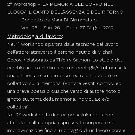
2
° Workshop –
LA MEMORIA DEL CORPO NEL
LUOGO/ IL CANTO DELL’ASSENZA E DEL RITORNO
Condotto da Mara Di Giammatteo
Ven. 25
– Sab. 26 – Dom. 27 Giugno 2010.
Metodologia di lavoro
:
Nel 1° workshop
si
partirà dalle tecniche del lavoro
dell’attore attraverso il cerchio neutro di Michail
Cecov, rielaborato da Thierry Salmon. Lo studio del
cerchio neutro ci darà una metodologia/struttura sulla
quale innestare un percorso teatrale individuale e
collettivo sulla memoria. (Portare vestiti comodi ed
una breve poesia o qualche verso di autore noto o
ignoto sul tema della memoria, individuale e/o
collettiva).
Nel 2
° workshop
la ricerca proseguirà portando
attenzione alla propria espressività corporea e di
improvvisazione fino al montaggio di un lavoro corale,