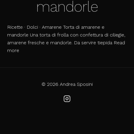
mandorle
Ricette · Dolci · Amarene Torta di amarene e
mandorle Una torta di frolla con confettura di ciliegie,
amarene fresche e mandorle. Da servire tiepida
Read
Torta
more
di
amarene
e
mandorle
© 2026 Andrea Sposini