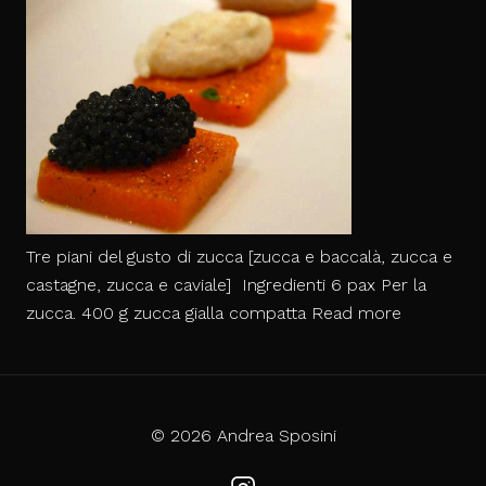
fragole
Tre piani del gusto di zucca [zucca e baccalà, zucca e
castagne, zucca e caviale] Ingredienti 6 pax Per la
Tre
zucca. 400 g zucca gialla compatta
Read more
piani
del
gusto
di
© 2026 Andrea Sposini
zucca.