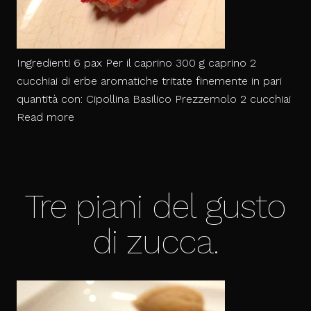
Ingredienti 6 pax Per il caprino 300 g caprino 2
cucchiai di erbe aromatiche tritate finemente in pari
quantità con: Cipollina Basilico Prezzemolo 2 cucchiai
Caprino
Read more
alle
erbe
aromatiche
con
Tre piani del gusto
gocce
di
di zucca.
balsamico,
pane
umido
e