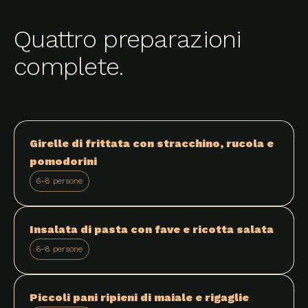
Quattro preparazioni
complete.
Girelle di frittata con stracchino, rucola e
pomodorini
6–8 persone
Insalata di pasta con fave e ricotta salata
6–8 persone
Piccoli pani ripieni di maiale e rigaglie